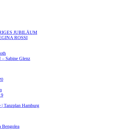
RIGES JUBILÄUM
EGINA ROSSI
oth
– Sabine Glenz
20
m
19
e | Tanzplan Hamburg
 Bengolea