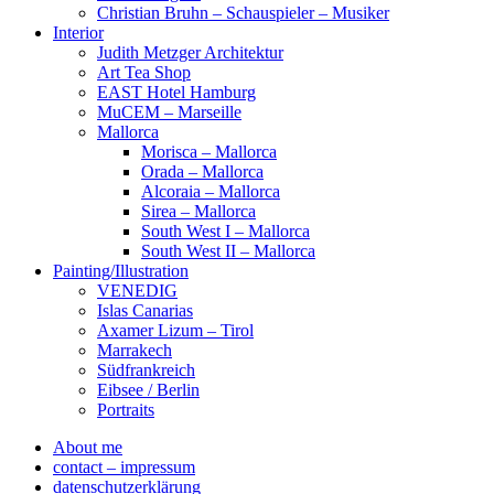
Christian Bruhn – Schauspieler – Musiker
Interior
Judith Metzger Architektur
Art Tea Shop
EAST Hotel Hamburg
MuCEM – Marseille
Mallorca
Morisca – Mallorca
Orada – Mallorca
Alcoraia – Mallorca
Sirea – Mallorca
South West I – Mallorca
South West II – Mallorca
Painting/Illustration
VENEDIG
Islas Canarias
Axamer Lizum – Tirol
Marrakech
Südfrankreich
Eibsee / Berlin
Portraits
About me
contact – impressum
datenschutzerklärung