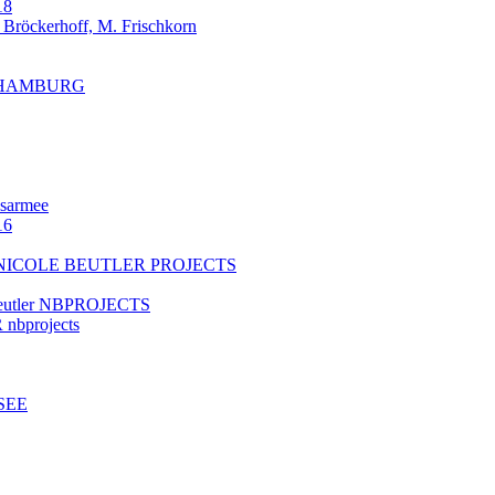
18
öckerhoff, M. Frischkorn
N HAMBURG
lsarmee
16
NICOLE BEUTLER PROJECTS
Beutler NBPROJECTS
 nbprojects
SEE