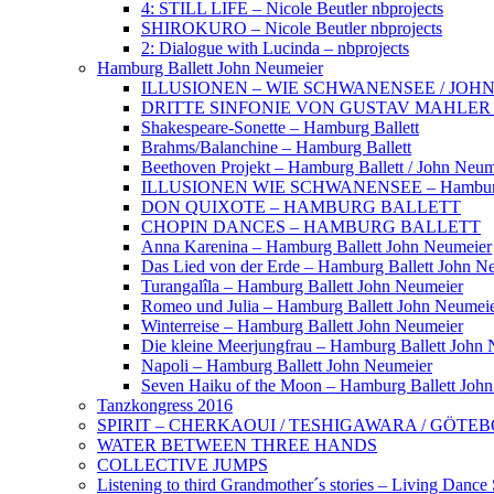
4: STILL LIFE – Nicole Beutler nbprojects
SHIROKURO – Nicole Beutler nbprojects
2: Dialogue with Lucinda – nbprojects
Hamburg Ballett John Neumeier
ILLUSIONEN – WIE SCHWANENSEE / JOH
DRITTE SINFONIE VON GUSTAV MAHLER 
Shakespeare-Sonette – Hamburg Ballett
Brahms/Balanchine – Hamburg Ballett
Beethoven Projekt – Hamburg Ballett / John Neum
ILLUSIONEN WIE SCHWANENSEE – Hamburg Ba
DON QUIXOTE – HAMBURG BALLETT
CHOPIN DANCES – HAMBURG BALLETT
Anna Karenina – Hamburg Ballett John Neumeier
Das Lied von der Erde – Hamburg Ballett John N
Turangalîla – Hamburg Ballett John Neumeier
Romeo und Julia – Hamburg Ballett John Neumei
Winterreise – Hamburg Ballett John Neumeier
Die kleine Meerjungfrau – Hamburg Ballett John
Napoli – Hamburg Ballett John Neumeier
Seven Haiku of the Moon – Hamburg Ballett Joh
Tanzkongress 2016
SPIRIT – CHERKAOUI / TESHIGAWARA / GÖ
WATER BETWEEN THREE HANDS
COLLECTIVE JUMPS
Listening to third Grandmother´s stories – Living Dance