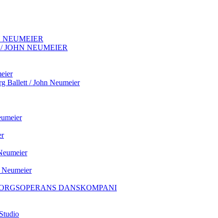
N NEUMEIER
/ JOHN NEUMEIER
eier
llett / John Neumeier
eumeier
er
 Neumeier
n Neumeier
TEBORGSOPERANS DANSKOMPANI
 Studio