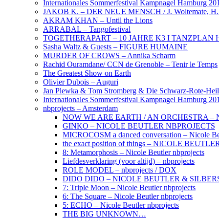
Internationales Sommerfestival Kampnagel Hamburg 20
JAKOB K. – DER NEUE MENSCH / J. Woltemate, H. Br
AKRAM KHAN – Until the Lions
ARRABAL – Tangofestival
TOGETHERAPART – 10 JAHRE K3 I TANZPLA
Sasha Waltz & Guests – FIGURE HUMAINE
MURDER OF CROWS – Annika Scharm
Rachid Ouramdane/ CCN de Grenoble – Tenir le Temps
The Greatest Show on Earth
Olivier Dubois – Auguri
Jan Plewka & Tom Stromberg & Die Schwarz-Rote-Hei
Internationales Sommerfestival Kampnagel Hamburg 20
nbprojects – Amsterdam
NOW WE ARE EARTH / AN ORCHESTRA – 
GINKO – NICOLE BEUTLER NBPROJECTS
MICROCOSM a danced conversation – Nicole 
the exact position of things – NICOLE BEUTLER
8: Metamorphosis – Nicole Beutler nbprojects
Liefdesverklaring (voor altijd) – nbprojects
ROLE MODEL – nbprojects / DOX
DIDO DIDO – NICOLE BEUTLER & SILBER
7: Triple Moon – Nicole Beutler nbprojects
6: The Square – Nicole Beutler nbprojects
5: ECHO – Nicole Beutler nbprojects
THE BIG UNKNOWN…