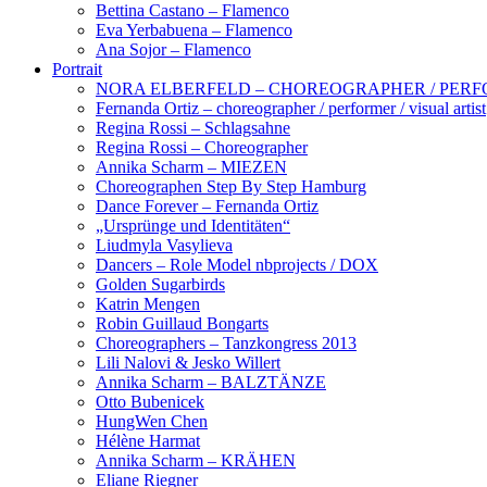
Bettina Castano – Flamenco
Eva Yerbabuena – Flamenco
Ana Sojor – Flamenco
Portrait
NORA ELBERFELD – CHOREOGRAPHER / PERF
Fernanda Ortiz – choreographer / performer / visual artist
Regina Rossi – Schlagsahne
Regina Rossi – Choreographer
Annika Scharm – MIEZEN
Choreographen Step By Step Hamburg
Dance Forever – Fernanda Ortiz
„Ursprünge und Identitäten“
Liudmyla Vasylieva
Dancers – Role Model nbprojects / DOX
Golden Sugarbirds
Katrin Mengen
Robin Guillaud Bongarts
Choreographers – Tanzkongress 2013
Lili Nalovi & Jesko Willert
Annika Scharm – BALZTÄNZE
Otto Bubenicek
HungWen Chen
Hélène Harmat
Annika Scharm – KRÄHEN
Eliane Riegner