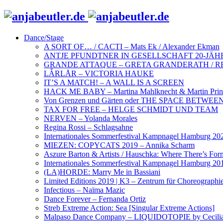
Dance/Stage
A SORT OF… / CACTI – Mats Ek / Alexander Ekman
ANTJE PFUNDTNER IN GESELLSCHAFT 20-JÄH
GRANDE ATTAQUE – GRETA GRANDERATH / R
LǠRLÅR – VICTORIA HAUKE
IT’S A MATCH! – A WALL IS A SCREEN
HACK ME BABY – Martina Mahlknecht & Martin Prin
Von Grenzen und Gärten oder THE SPACE BETWEEN 
TAX FOR FREE – HELGE SCHMIDT UND TEAM
NERVEN – Yolanda Morales
Regina Rossi – Schlagsahne
Internationales Sommerfestival Kampnagel Hamburg 20
MIEZEN: COPYCATS 2019 – Annika Scharm
Aszure Barton & Artists / Hauschka: Where There’s For
Internationales Sommerfestival Kampnagel Hamburg 20
(LA)HORDE: Marry Me in Bassiani
Limited Editions 2019 | K3 – Zentrum für Choreographi
Infectious – Naïma Mazic
Dance Forever – Fernanda Ortiz
Streb Extreme Action: Sea [Singular Extreme Actions]
Malpaso Dance Company – LIQUIDOTOPIE by Cecilia