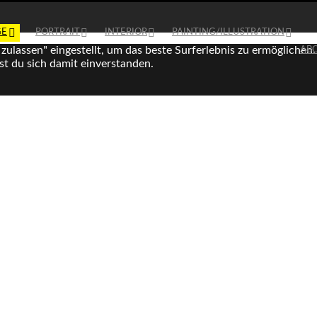
GE
PORTRAIT
INTERIOR
PAINTING/ILLUSTRATION
 zulassen" eingestellt, um das beste Surferlebnis zu ermöglich
AB
rst du sich damit einverstanden.